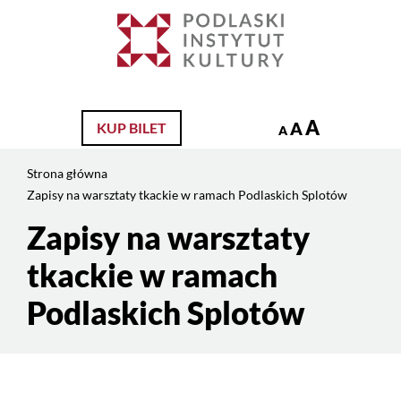
Jesteś
na
Szukaj
stronie:
Zapisy
na
warsztaty
A
A
KUP BILET
A
tkackie
w
Strona główna
ramach
Zapisy na warsztaty tkackie w ramach Podlaskich Splotów
Podlaskich
Splotów
Zapisy na warsztaty
Treść
strony
tkackie w ramach
Podlaskich Splotów