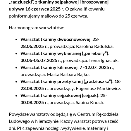
„radziuszki”, z tkaniny sejpakowej i broszowanej
upływa 16 czerwca 2025 r.
O zakwalifikowaniu
poinformujemy mailowo do 25 czerwca.
Harmonogram warsztatów:
Warsztat tkaniny dwuosnowowej
:
23-
28.06.2025 r.,
prowadząca: Karolina Radulska.
Warsztat tkaniny wybieranej („perebory”)
:
30.06-05.07.2025 r
., prowadząca: Irena Ignaciuk.
Warsztat tkaniny kilimowej
:
7 -12.07. 2025 r.
,
prowadząca: Marta Barbara Bajko.
Warsztat tkaniny przetykanej („radziuszka”):
18-
23.08.2025
r
., prowadzący: Eugeniusz Markiewicz.
Warsztat tkaniny sejpakowej
(sejpak): 25-
30.08.2025 r
., prowadząca: Sabina Knoch.
Powyższe warsztaty odbędą się w Centrum Rękodzieła
Ludowego w Niemczynie. Każdy warsztat potrwa sześć
dni. PIK zapewnia noclegi, wyżywienie, materiały i