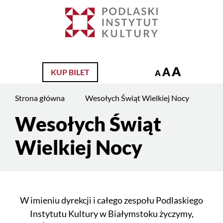
Jesteś
na
Szukaj
stronie:
Wesołych
Świąt
A
A
KUP BILET
Wielkiej
A
Nocy
Strona główna
Wesołych Świąt Wielkiej Nocy
Wesołych Świąt
Treść
strony
Wielkiej Nocy
W imieniu dyrekcji i całego zespołu Podlaskiego
Instytutu Kultury w Białymstoku życzymy,