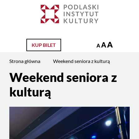
Jesteś
na
Szukaj
stronie:
Weekend
seniora
A
A
KUP BILET
z
A
kulturą
Strona główna
Weekend seniora z kulturą
Weekend seniora z
Treść
strony
kulturą