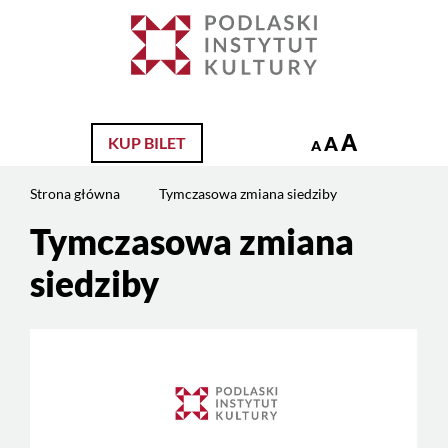
Jesteś
na
Szukaj
stronie:
Tymczasowa
zmiana
siedziby
A
A
KUP BILET
A
Strona główna
Tymczasowa zmiana siedziby
Tymczasowa zmiana
Treść
strony
siedziby