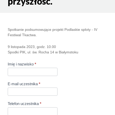
przyszłość.
Tkanina
Spotkanie podsumowujące projekt Podlaskie sploty - IV
Festiwal Tkactwa.
ludowa w
województwie
9 listopada 2023, godz. 10.00
Spodki PIK, ul. św. Rocha 14 w Białymstoku
podlaskim
Imię i nazwisko
*
dziś i
perspektywy
na
E-mail uczestnika
*
przyszłość.
Telefon uczestnika
*