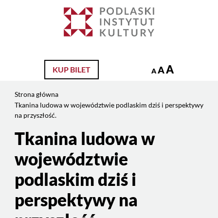
Jesteś
na
Szukaj
stronie:
Tkanina
ludowa
w
A
A
KUP BILET
A
województwie
podlaskim
Strona główna
dziś
Tkanina ludowa w województwie podlaskim dziś i perspektywy
i
na przyszłość.
perspektywy
Tkanina ludowa w
Treść
na
strony
przyszłość.
województwie
podlaskim dziś i
perspektywy na