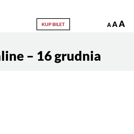
zukaj
A
A
KUP BILET
A
line – 16 grudnia