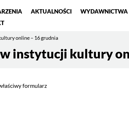
RZENIA
AKTUALNOŚCI
WYDAWNICTWA
S
KT
ultury online – 16 grudnia
 instytucji kultury on
właściwy formularz