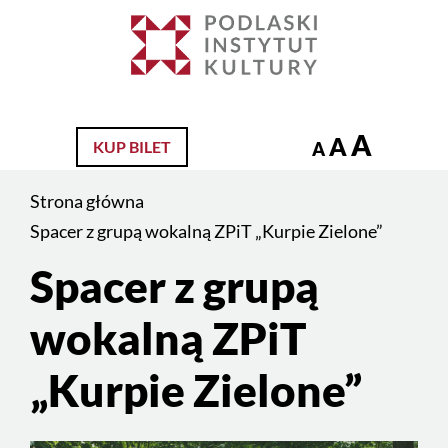
Jesteś
na
Szukaj
stronie:
Spacer
z
A
A
KUP BILET
A
grupą
wokalną
Strona główna
ZPiT
Spacer z grupą wokalną ZPiT „Kurpie Zielone”
„Kurpie
Spacer z grupą
Treść
Zielone”
strony
wokalną ZPiT
„Kurpie Zielone”