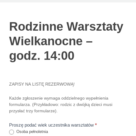
Rodzinne
Rodzinne Warsztaty
Warsztaty
Wielkanocne –
Wielkanocne
godz. 14:00
– godz.
14:00
ZAPISY NA LISTĘ REZERWOWĄ!
Każde zgłoszenie wymaga oddzielnego wypełnienia
formularza. (Przykładowo: rodzic z dwójką dzieci musi
przysłać trzy formularze).
Proszę podać wiek uczestnika warsztatów
*
Osoba pełnoletnia