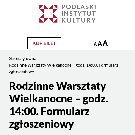
Jesteś
na
Szukaj
stronie:
Rodzinne
Warsztaty
Wielkanocne
A
A
KUP BILET
A
–
godz.
Strona główna
14:00.
Rodzinne Warsztaty Wielkanocne – godz. 14:00. Formularz
Formularz
zgłoszeniowy
zgłoszeniowy
Rodzinne Warsztaty
Treść
strony
Wielkanocne – godz.
14:00. Formularz
zgłoszeniowy