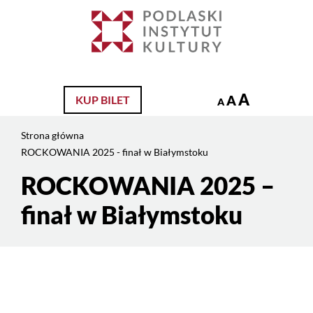
Jesteś
na
Szukaj
stronie:
ROCKOWANIA
2025
–
A
A
KUP BILET
A
finał
w
Strona główna
Białymstoku
ROCKOWANIA 2025 - finał w Białymstoku
ROCKOWANIA 2025 –
Treść
strony
finał w Białymstoku