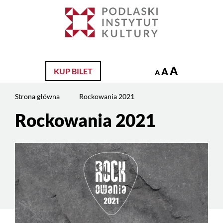
Jesteś
na
Szukaj
stronie:
Rockowania
2021
A
A
KUP BILET
A
Strona główna
Rockowania 2021
Rockowania 2021
Treść
strony