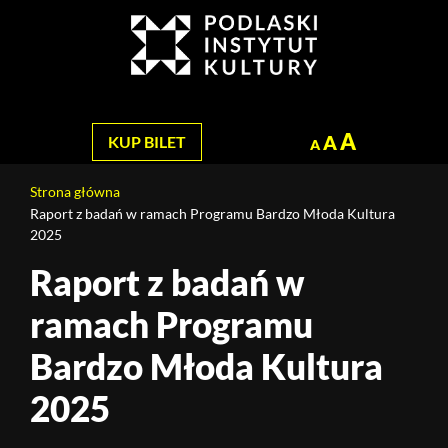
Jesteś
na
Szukaj
stronie:
Raport
z
badań
A
A
KUP BILET
A
w
ramach
Strona główna
Programu
Raport z badań w ramach Programu Bardzo Młoda Kultura
Bardzo
2025
Młoda
Raport z badań w
Treść
Kultura
strony
2025
ramach Programu
Bardzo Młoda Kultura
2025