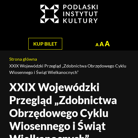
Jesteś
na
Szukaj
stronie:
XXIX
Wojewódzki
Przegląd
A
A
KUP BILET
A
„Zdobnictwa
Obrzędowego
Strona główna
Cyklu
XXIX Wojewódzki Przegląd „Zdobnictwa Obrzędowego Cyklu
Wiosennego
Wiosennego i Świąt Wielkanocnych”
i
XXIX Wojewódzki
Treść
Świąt
strony
Wielkanocnych”
Przegląd „Zdobnictwa
Obrzędowego Cyklu
Wiosennego i Świąt