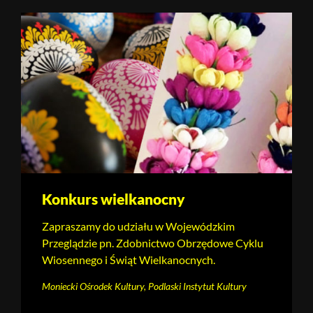
Konkurs wielkanocny
Zapraszamy do udziału w Wojewódzkim
Przeglądzie pn. Zdobnictwo Obrzędowe Cyklu
Wiosennego i Świąt Wielkanocnych.
Moniecki Ośrodek Kultury, Podlaski Instytut Kultury