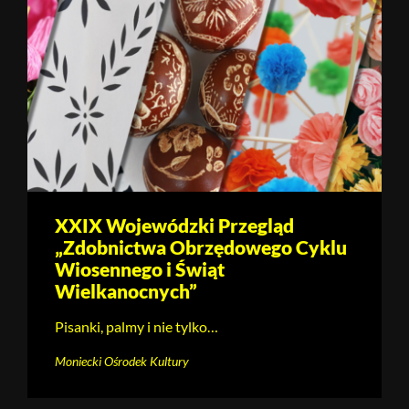
XXIX Wojewódzki Przegląd
„Zdobnictwa Obrzędowego Cyklu
Wiosennego i Świąt
Wielkanocnych”
Pisanki, palmy i nie tylko…
Moniecki Ośrodek Kultury