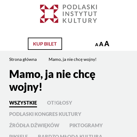
Jesteś
na
Szukaj
stronie:
Mamo,
ja
nie
A
A
KUP BILET
A
chcę
wojny!
Strona główna
Mamo, ja nie chcę wojny!
Mamo, ja nie chcę
Treść
strony
wojny!
WSZYSTKIE
OT!GŁOSY
PODLASKI KONGRES KULTURY
ŹRÓDŁA DŹWIĘKÓW
PIKTOGRAMY
PIKSELE
BARDZO MŁODA KULTURA