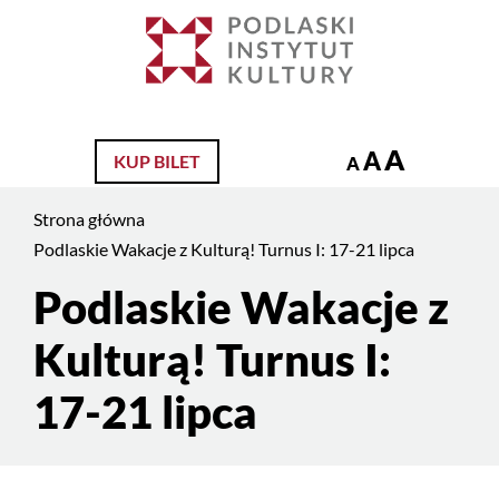
Jesteś
na
Szukaj
stronie:
Podlaskie
Wakacje
A
A
KUP BILET
z
A
Kulturą!
Strona główna
Turnus
Podlaskie Wakacje z Kulturą! Turnus I: 17-21 lipca
I:
17-
Podlaskie Wakacje z
Treść
21
strony
lipca
Kulturą! Turnus I:
17-21 lipca