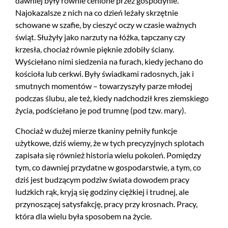
dawniej były równie cenione przez gospodynie.
Najokazalsze z nich na co dzień leżały skrzętnie
schowane w szafie, by cieszyć oczy w czasie ważnych
świąt. Służyły jako narzuty na łóżka, tapczany czy
krzesła, chociaż równie pięknie zdobiły ściany.
Wyściełano nimi siedzenia na furach, kiedy jechano do
kościoła lub cerkwi. Były świadkami radosnych, jak i
smutnych momentów – towarzyszyły parze młodej
podczas ślubu, ale też, kiedy nadchodził kres ziemskiego
życia, podściełano je pod trumnę (pod tzw. mary).
Chociaż w dużej mierze tkaniny pełniły funkcje
użytkowe, dziś wiemy, że w tych precyzyjnych splotach
zapisała się również historia wielu pokoleń. Pomiędzy
tym, co dawniej przydatne w gospodarstwie, a tym, co
dziś jest budzącym podziw świata dowodem pracy
ludzkich rąk, kryją się godziny ciężkiej i trudnej, ale
przynoszącej satysfakcję, pracy przy krosnach. Pracy,
która dla wielu była sposobem na życie.