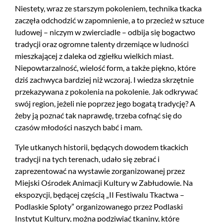
Niestety, wraz ze starszym pokoleniem, technika tkacka
zaczęła odchodzić w zapomnienie, a to przecież w sztuce
ludowej – niczym w zwierciadle – odbija się bogactwo
tradycji oraz ogromne talenty drzemiące w ludności
mieszkającej z daleka od zgiełku wielkich miast.
Niepowtarzalność, wielość form, a także piękno, które
dziś zachwyca bardziej niż wczoraj. I wiedza skrzętnie
przekazywana z pokolenia na pokolenie. Jak odkrywać
swój region, jeżeli nie poprzez jego bogatą tradycję? A
żeby ją poznać tak naprawdę, trzeba cofnąć się do
czasów młodości naszych babć i mam.
Tyle utkanych historii, będących dowodem tkackich
tradycji na tych terenach, udało się zebrać i
zaprezentować na wystawie zorganizowanej przez
Miejski Ośrodek Animacji Kultury w Zabłudowie. Na
ekspozycji, będącej częścią „II Festiwalu Tkactwa –
Podlaskie Sploty” organizowanego przez Podlaski
Instytut Kultury, można podziwiać tkaniny, które