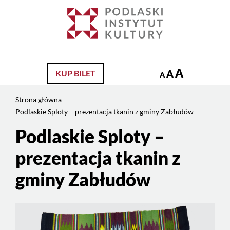
Jesteś
na
Szukaj
stronie:
Podlaskie
Sploty
–
A
A
KUP BILET
A
prezentacja
tkanin
Strona główna
z
Podlaskie Sploty – prezentacja tkanin z gminy Zabłudów
gminy
Zabłudów
Podlaskie Sploty –
Treść
strony
prezentacja tkanin z
gminy Zabłudów