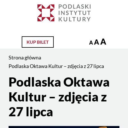
Jesteś
na
Szukaj
stronie:
Podlaska
Oktawa
A
A
KUP BILET
A
Kultur
–
Strona główna
zdjęcia
Podlaska Oktawa Kultur – zdjęcia z 27 lipca
z
Podlaska Oktawa
Treść
27
strony
lipca
Kultur – zdjęcia z
27 lipca