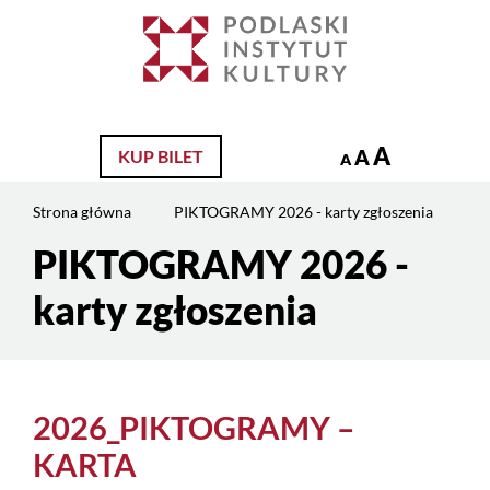
Jesteś
na
Szukaj
stronie:
PIKTOGRAMY
2026
–
A
A
KUP BILET
A
karty
zgłoszenia
Strona główna
PIKTOGRAMY 2026 - karty zgłoszenia
PIKTOGRAMY 2026 -
Treść
strony
karty zgłoszenia
2026_PIKTOGRAMY –
KARTA