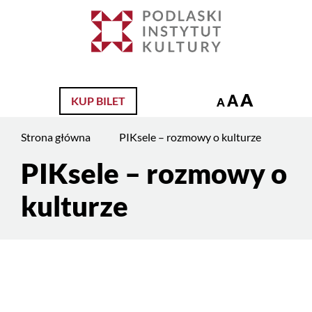
Jesteś
na
Szukaj
stronie:
PIKsele
–
A
A
KUP BILET
rozmowy
A
o
Strona główna
PIKsele – rozmowy o kulturze
kulturze
PIKsele – rozmowy o
Treść
strony
kulturze