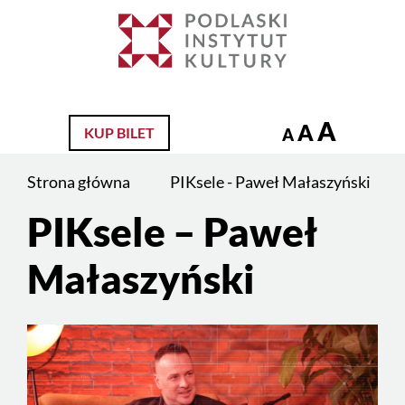
Jesteś
na
Szukaj
stronie:
PIKsele
–
A
A
KUP BILET
A
Paweł
Małaszyński
Strona główna
PIKsele - Paweł Małaszyński
PIKsele – Paweł
Treść
strony
Małaszyński