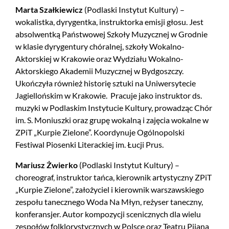
Marta Szałkiewicz
(Podlaski Instytut Kultury) –
wokalistka, dyrygentka, instruktorka emisji głosu. Jest
absolwentką Państwowej Szkoły Muzycznej w Grodnie
w klasie dyrygentury chóralnej, szkoły Wokalno-
Aktorskiej w Krakowie oraz Wydziału Wokalno-
Aktorskiego Akademii Muzycznej w Bydgoszczy.
Ukończyła również historię sztuki na Uniwersytecie
Jagiellońskim w Krakowie. Pracuje jako instruktor ds.
muzyki w Podlaskim Instytucie Kultury, prowadząc Chór
im. S. Moniuszki oraz grupę wokalną i zajęcia wokalne w
ZPiT „Kurpie Zielone”. Koordynuje Ogólnopolski
Festiwal Piosenki Literackiej im. Łucji Prus.
Mariusz Żwierko
(Podlaski Instytut Kultury) –
choreograf, instruktor tańca, kierownik artystyczny ZPiT
„Kurpie Zielone”, założyciel i kierownik warszawskiego
zespołu tanecznego Woda Na Młyn, reżyser taneczny,
konferansjer. Autor kompozycji scenicznych dla wielu
zespołów folklorystycznych w Polsce oraz Teatru Pijana