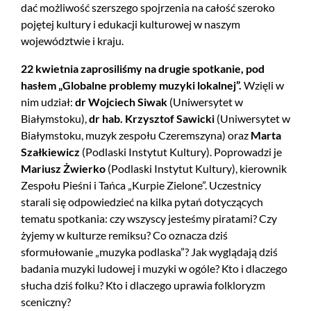
dać możliwość szerszego spojrzenia na całość szeroko
pojętej kultury i edukacji kulturowej w naszym
województwie i kraju.
22 kwietnia zaprosiliśmy na drugie spotkanie, pod
hasłem „Globalne problemy muzyki lokalnej”
.
Wzięli w
nim udział:
dr Wojciech Siwak
(Uniwersytet w
Białymstoku),
dr hab. Krzysztof Sawicki
(Uniwersytet w
Białymstoku, muzyk zespołu Czeremszyna) oraz
Marta
Szałkiewicz
(Podlaski Instytut Kultury). Poprowadzi je
Mariusz Żwierko
(Podlaski Instytut Kultury), kierownik
Zespołu Pieśni i Tańca „Kurpie Zielone”. Uczestnicy
starali się odpowiedzieć na kilka pytań dotyczących
tematu spotkania: czy wszyscy jesteśmy piratami? Czy
żyjemy w kulturze remiksu? Co oznacza dziś
sformułowanie „muzyka podlaska”? Jak wyglądają dziś
badania muzyki ludowej i muzyki w ogóle? Kto i dlaczego
słucha dziś folku? Kto i dlaczego uprawia folkloryzm
sceniczny?