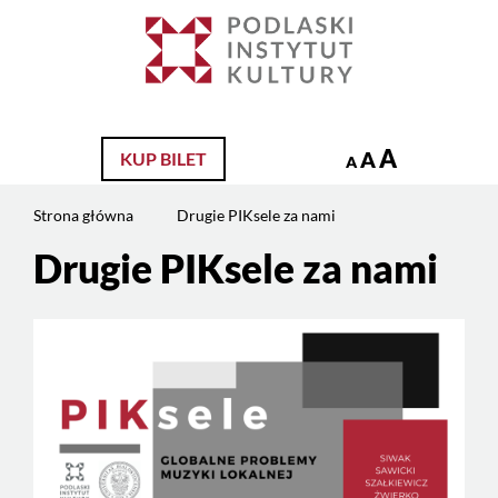
Jesteś
na
Szukaj
stronie:
Drugie
PIKsele
za
A
A
KUP BILET
A
nami
Strona główna
Drugie PIKsele za nami
Drugie PIKsele za nami
Treść
strony