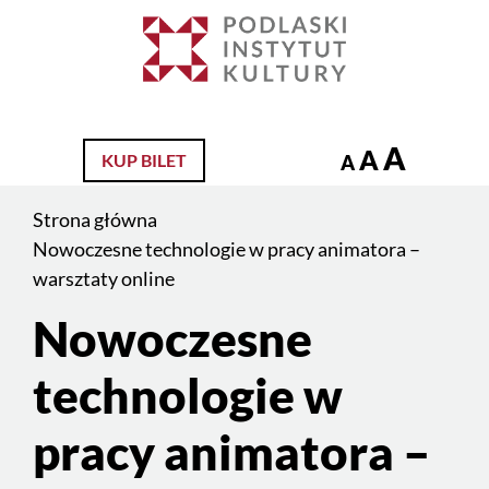
Jesteś
na
Szukaj
stronie:
Nowoczesne
technologie
A
A
KUP BILET
A
w
pracy
Strona główna
animatora
Nowoczesne technologie w pracy animatora –
–
warsztaty online
warsztaty
Nowoczesne
Treść
online
strony
technologie w
pracy animatora –