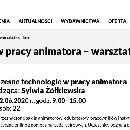
S
ENIA
AKTUALNOŚCI
WYDAWNICTWA
OFERTA
warsztaty online
 pracy animatora – warsztat
esne technologie w pracy animatora –
dząca:
Sylwia Żółkiewska
2.06.2020 r., godz. 9:00–15:00
sób: 22
rzeznaczone są dla animatorów, edukatorów, pracowników instytucji
ystyczne online z pomocą narzędzi cyfrowych. Uczestnicy poznają pr