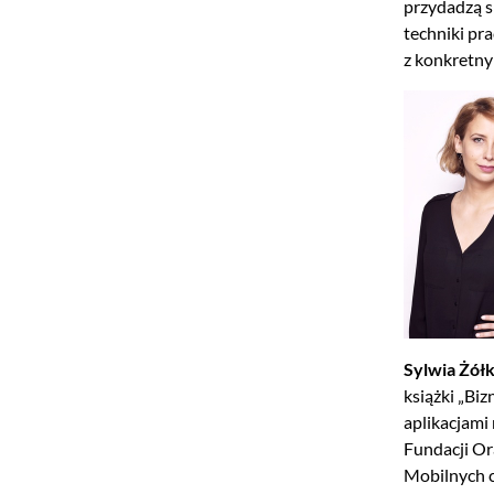
przydadzą si
techniki pr
z konkretny
Sylwia Żół
książki „Bi
aplikacjami
Fundacji Or
Mobilnych c