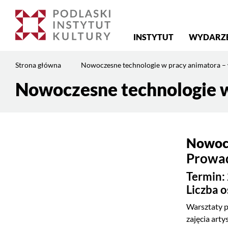
Menu
INSTYTUT
WYDARZ
główne
Jesteś
Strona główna
Nowoczesne technologie w pracy animatora – 
na
stronie:
Nowoczesne technologie w
Treść
Nowoczesne
strony
technologie
w
pracy
Nowocz
animatora
–
Prowa
warsztaty
Termin: 
online
Liczba o
Warsztaty p
zajęcia art