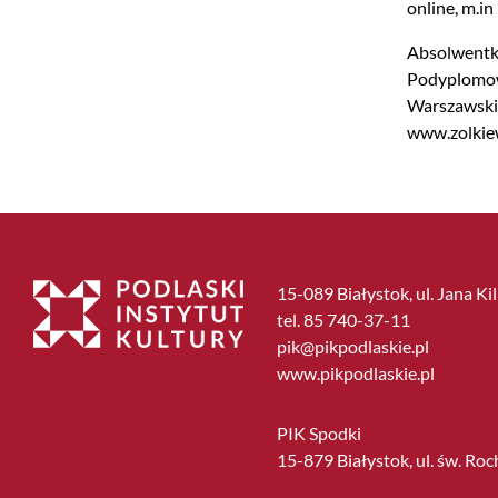
online, m.i
Absolwentka
Podyplomow
Warszawskie
www.zolkie
15-089 Białystok, ul. Jana Ki
tel. 85 740-37-11
pik@pikpodlaskie.pl
www.pikpodlaskie.pl
PIK Spodki
15-879 Białystok, ul. św. Roc