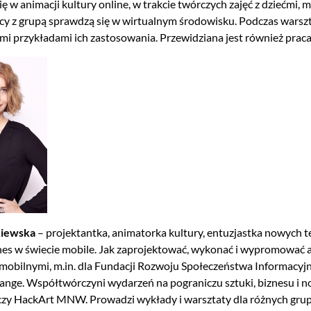
ę w animacji kultury online, w trakcie twórczych zajęć z dziećmi, 
acy z grupą sprawdzą się w wirtualnym środowisku. Podczas warszt
mi przykładami ich zastosowania. Przewidziana jest również p
kiewska
– projektantka, animatorka kultury, entuzjastka nowych tec
znes w świecie mobile. Jak zaprojektować, wykonać i wypromować ap
 mobilnymi, m.in. dla Fundacji Rozwoju Społeczeństwa Informacyj
ange. Współtwórczyni wydarzeń na pograniczu sztuki, biznesu i now
zy HackArt MNW. Prowadzi wykłady i warsztaty dla różnych gru