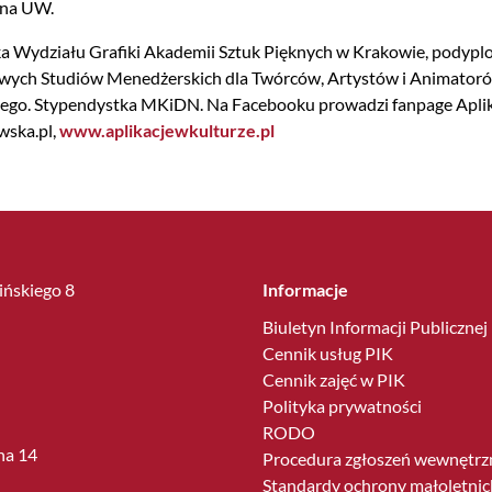
n na UW.
 Wydziału Grafiki Akademii Sztuk Pięknych w Krakowie, podypl
ych Studiów Menedżerskich dla Twórców, Artystów i Animatorów
go. Stypendystka MKiDN. Na Facebooku prowadzi fanpage Aplikacj
wska.pl,
www.aplikacjewkulturze.pl
lińskiego 8
Informacje
Biuletyn Informacji Publicznej
Cennik usług PIK
Cennik zajęć w PIK
Polityka prywatności
RODO
ha 14
Procedura zgłoszeń wewnętrz
Standardy ochrony małoletnic