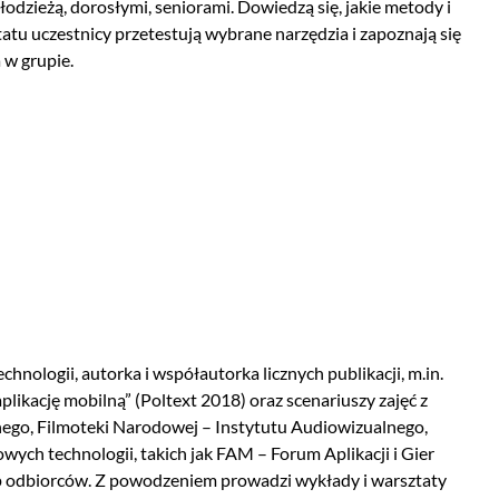
młodzieżą, dorosłymi, seniorami. Dowiedzą się, jakie metody i
atu uczestnicy przetestują wybrane narzędzia i zapoznają się
raca w grupie.
hnologii, autorka i współautorka licznych publikacji, m.in.
likację mobilną” (Poltext 2018) oraz scenariuszy zajęć z
nego, Filmoteki Narodowej – Instytutu Audiowizualnego,
ych technologii, takich jak FAM – Forum Aplikacji i Gier
p odbiorców. Z powodzeniem prowadzi wykłady i warsztaty