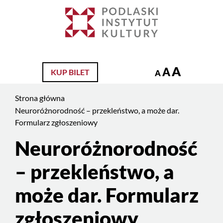
Jesteś
na
Szukaj
stronie:
Neuroróżnorodność
–
A
A
KUP BILET
przekleństwo,
A
a
Strona główna
może
Neuroróżnorodność – przekleństwo, a może dar.
dar.
Formularz zgłoszeniowy
Formularz
zgłoszeniowy
Neuroróżnorodność
Treść
strony
– przekleństwo, a
może dar. Formularz
zgłoszeniowy