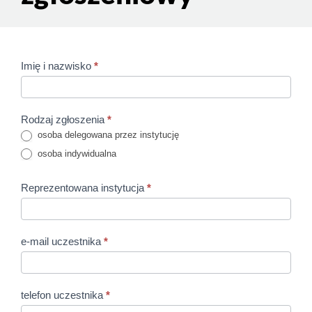
Imię i nazwisko
*
Warsztaty
dramy w
Spodkach.
Rodzaj zgłoszenia
*
osoba delegowana przez instytucję
23-24
osoba indywidualna
marca
Reprezentowana instytucja
*
2023 r.
e-mail uczestnika
*
telefon uczestnika
*