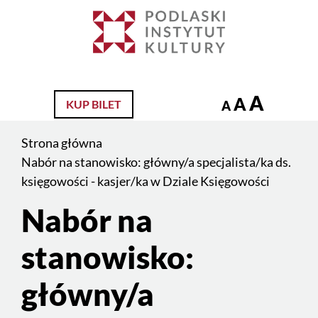
Jesteś
na
Szukaj
stronie:
Nabór
na
A
A
KUP BILET
A
stanowisko:
główny/a
Strona główna
specjalista/ka
Nabór na stanowisko: główny/a specjalista/ka ds.
ds.
księgowości - kasjer/ka w Dziale Księgowości
księgowości
Nabór na
Treść
–
strony
kasjer/ka
stanowisko:
w
główny/a
Dziale
Księgowości