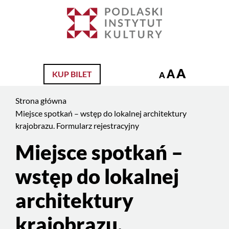
Jesteś
na
Szukaj
stronie:
Miejsce
spotkań
A
A
KUP BILET
–
A
wstęp
Strona główna
do
Miejsce spotkań – wstęp do lokalnej architektury
lokalnej
krajobrazu. Formularz rejestracyjny
architektury
krajobrazu.
Miejsce spotkań –
Treść
Formularz
strony
wstęp do lokalnej
rejestracyjny
architektury
krajobrazu.