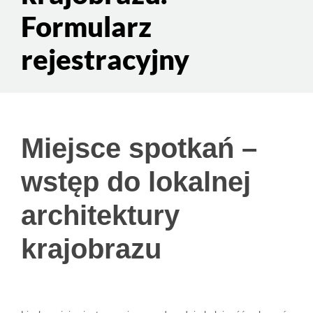
Formularz
rejestracyjny
Miejsce
Miejsce spotkań –
spotkań –
wstęp do lokalnej
wstęp do
architektury
lokalnej
architektury
krajobrazu
krajobrazu