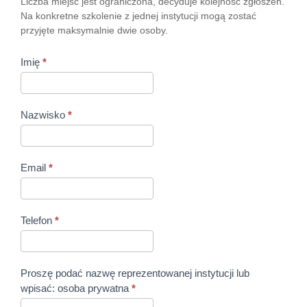
Liczba miejsc jest ograniczona, decyduje kolejność zgłoszeń.
Na konkretne szkolenie z jednej instytucji mogą zostać
przyjęte maksymalnie dwie osoby.
Imię
*
Nazwisko
*
Email
*
Telefon
*
Proszę podać nazwę reprezentowanej instytucji lub
wpisać: osoba prywatna
*