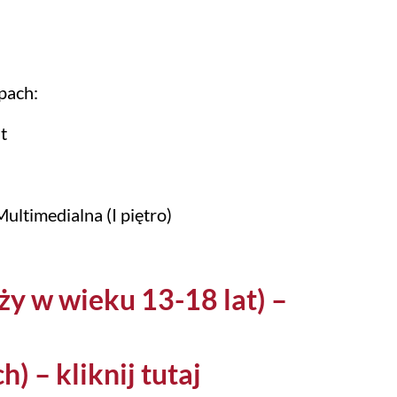
pach:
t
Multimedialna (I piętro)
ży w wieku 13-18 lat) –
) – kliknij tutaj