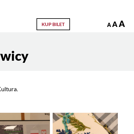
zukaj
A
A
KUP BILET
A
ywicy
ultura.