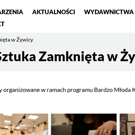
RZENIA
AKTUALNOŚCI
WYDAWNICTWA
S
KT
ięta w Żywicy
Sztuka Zamknięta w Ż
y organizowane w ramach programu Bardzo Młoda K