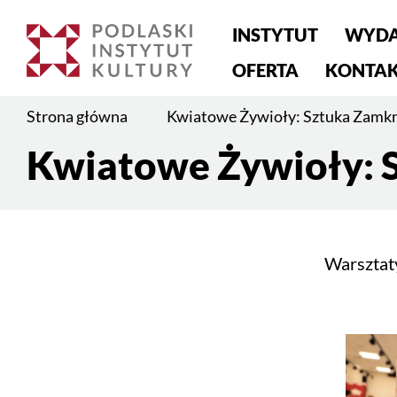
Menu
INSTYTUT
WYDA
główne
OFERTA
KONTA
Jesteś
Strona główna
Kwiatowe Żywioły: Sztuka Zamkn
na
Kwiatowe Żywioły: 
stronie:
Treść
Kwiatowe
strony
Żywioły:
Sztuka
Zamknięta
Warsztat
w
Żywicy