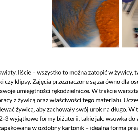
wiaty, liście – wszystko to można zatopić w żywicy,
ki czy klipsy. Zajęcia przeznaczone są zarówno dla osó
swoje umiejętności rękodzielnicze. W trakcie wars
racy z żywicą oraz właściwości tego materiału. Ucz
alewać żywicą, aby zachowały swój urok na długo. W 
-3 wyjątkowe formy biżuterii, takie jak: wsuwka do w
zapakowana w ozdobny kartonik – idealna forma prez