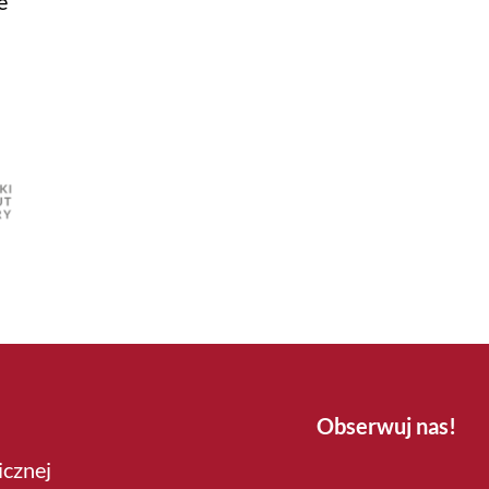
e
Obserwuj nas!
icznej