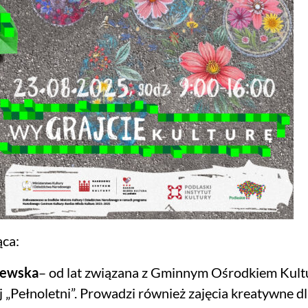
ca:
ilewska
– od lat związana z Gminnym Ośrodkiem Kultu
j „Pełnoletni”. Prowadzi również zajęcia kreatywne d