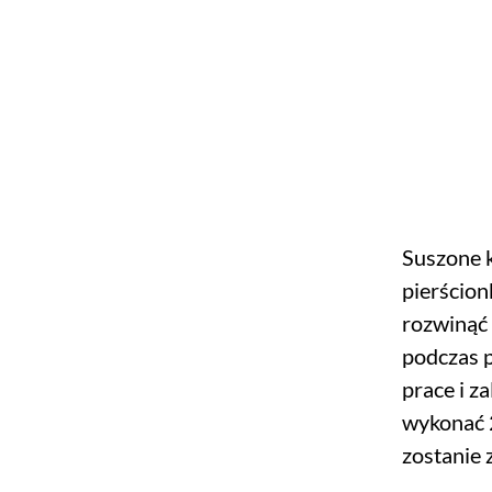
Suszone k
pierścion
rozwinąć 
podczas p
prace i z
wykonać 2
zostanie 