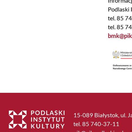
Informacj
Podlaski 
tel. 85 7
tel. 85 7
bmk@pikp
15-089 Białystok, ul. J
tel. 85 740-37-11