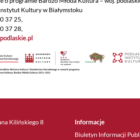
e o programie Bardzo Młoda Kultura – woj. podlaski
Instytut Kultury w Białymstoku
40 37 25,
40 37 28,
odlaskie.pl
ana Kilińskiego 8
Informacje
Biuletyn Informacji Publ