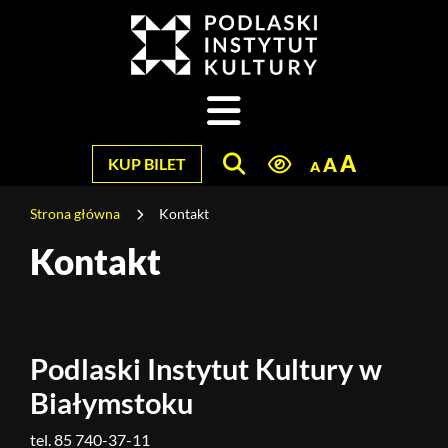
Jesteś
na
Szukaj
stronie:
Kontakt
A
A
KUP BILET
A
Strona główna
Kontakt
Kontakt
Treść
strony
Podlaski Instytut Kultury w
Białymstoku
tel. 85 740-37-11