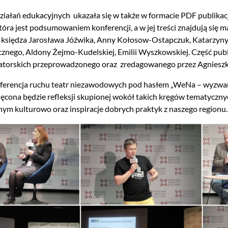
iałań edukacyjnych ukazała się w także w formacie PDF publikacja
która jest podsumowaniem konferencji, a w jej treści znajdują się
: księdza Jarosława Jóźwika, Anny Kołosow-Ostapczuk, Katarzyny
znego, Aldony Żejmo-Kudelskiej, Emilii Wyszkowskiej. Część publ
torskich przeprowadzonego oraz zredagowanego przez Agnieszkę
ferencja ruchu teatr niezawodowych pod hasłem „WeNa – wyzwania
ięcona będzie refleksji skupionej wokół takich kręgów tematyczny
ym kulturowo oraz inspiracje dobrych praktyk z naszego regionu.