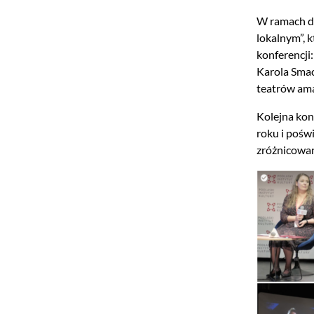
W ramach dz
lokalnym”, 
konferencji
Karola Smac
teatrów ama
Kolejna kon
roku i pośw
zróżnicowan