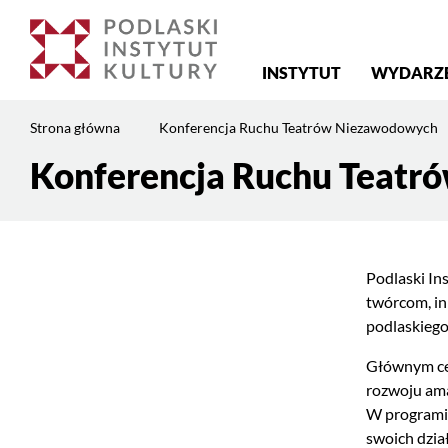
Menu
INSTYTUT
WYDARZ
główne
Jesteś
Strona główna
Konferencja Ruchu Teatrów Niezawodowych
na
stronie:
Konferencja Ruchu Teat
Treść
Konferencja
strony
Ruchu
Teatrów
Niezawodowych
Podlaski In
twórcom, in
podlaskiego
Głównym cel
rozwoju ama
W programie
swoich dzia