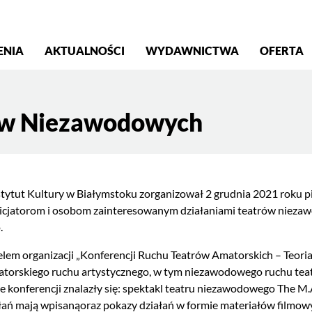
S
ENIA
AKTUALNOŚCI
WYDAWNICTWA
OFERTA
rów Niezawodowych
stytut Kultury w Białymstoku zorganizował 2 grudnia 2021 roku 
icjatorom i osobom zainteresowanym działaniami teatrów nieza
.
em organizacji „Konferencji Ruchu Teatrów Amatorskich – Teoria 
torskiego ruchu artystycznego, w tym niezawodowego ruchu teat
 konferencji znalazły się: spektakl teatru niezawodowego The M.
łań mają wpisanąoraz pokazy działań w formie materiałów filmow