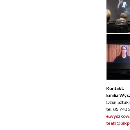
Kontakt:
Emilia Wy
Dział Sztuki
tel. 85 740 
e.wyszkows
teatr@pikpo