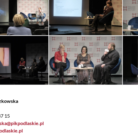
szkowska
37 15
ka@pikpodlaskie.pl
dlaskie.pl