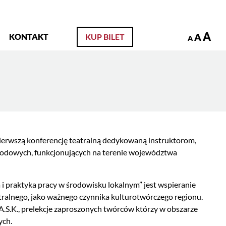
zukaj
A
A
KONTAKT
KUP BILET
A
pierwszą konferencję teatralną dedykowaną instruktorom,
wodowych, funkcjonujących na terenie województwa
i praktyka pracy w środowisku lokalnym” jest wspieranie
ralnego, jako ważnego czynnika kulturotwórczego regionu.
A.S.K., prelekcje zaproszonych twórców którzy w obszarze
ych.