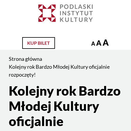
Jesteś
na
Szukaj
stronie:
Kolejny
rok
A
A
KUP BILET
A
Bardzo
Młodej
Strona główna
Kultury
Kolejny rok Bardzo Młodej Kultury oficjalnie
oficjalnie
rozpoczęty!
rozpoczęty!
Kolejny rok Bardzo
Treść
strony
Młodej Kultury
oficjalnie