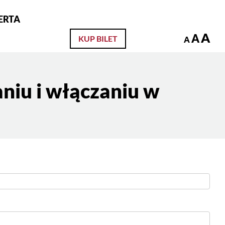
ERTA
zukaj
A
A
KUP BILET
A
iu i włączaniu w