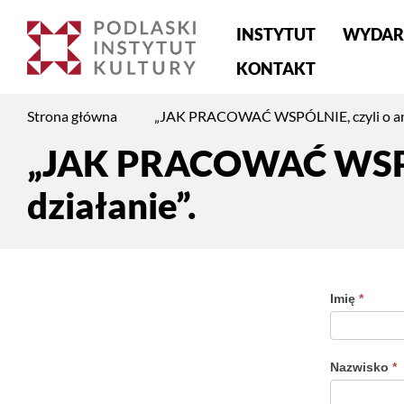
Menu
INSTYTUT
WYDAR
główne
KONTAKT
Jesteś
Strona główna
„JAK PRACOWAĆ WSPÓLNIE, czyli o anga
na
stronie:
„JAK PRACOWAĆ WSPÓLN
Treść
„JAK
strony
działanie”.
PRACOWAĆ
WSPÓLNIE,
czyli
o
angażowaniu
Imię
*
„JAK
i
PRAC
włączaniu
WSPÓL
w
Nazwisko
*
działanie”.
czyli o