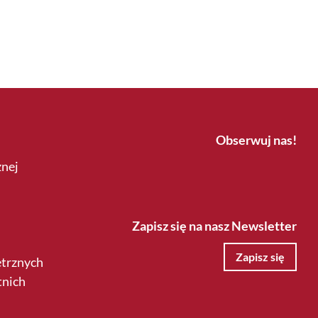
Obserwuj nas!
znej
Zapisz się na nasz Newsletter
Zapisz się
ętrznych
tnich