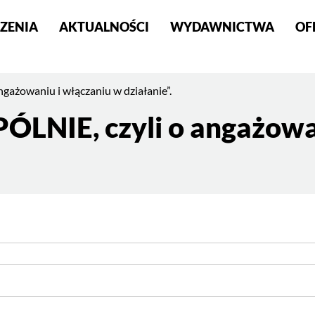
ZENIA
AKTUALNOŚCI
WYDAWNICTWA
OF
S
żowaniu i włączaniu w działanie”.
IE, czyli o angażowan
OWAĆ
NIE,