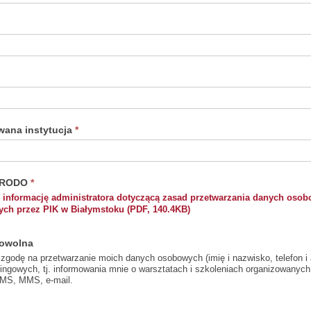
waniu
aniu w
e”.
wana instytucja
*
a RODO
*
ę
informację administratora dotyczącą zasad przetwarzania danych osob
ch przez PIK w Białymstoku (PDF, 140.4KB)
owolna
godę na przetwarzanie moich danych osobowych (imię i nazwisko, telefon i 
ingowych, tj. informowania mnie o warsztatach i szkoleniach organizowanych
MS, MMS, e-mail.