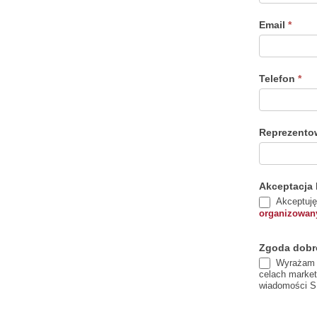
angażo
Email
*
i włącz
działani
Telefon
*
Reprezento
Akceptacj
Akceptuj
organizowany
Zgoda dobr
Wyrażam z
celach market
wiadomości S