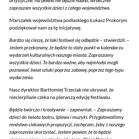
artystyczne. Na pewno nie będzie nudno, serdecznie
zapraszam wszystkie dzieci z całego województwa.
Marszałek województwa podlaskiego Łukasz Prokorym
podziękował nam za tę inicjatywę.
Bardzo się cieszę, że taki festiwal się odbędzie
– stwierdził. –
Jestem przekonany, że będzie to stały punkt w kalendarzu
wydarzeń kulturalnych naszego miasta. Zapraszamy
wszystkie dzieci. To bardzo ważne, aby najmłodsi mogli
poznawać świat sztuki poprzez zabawę, poprzez tego typu
wydarzenia.
Nasz dyrektor Bartłomiej Trzeciak nie ukrywał, że
niecierpliwie czeka na pierwszą edycję festiwalu.
Będzie twórczo i kreatywnie
– zapewniał. –
Zapraszamy
dzieci do świata teatru, śpiewu i muzyki. Przygotowaliśmy
mnóstwo ciekawych propozycji, zachęcam, żeby z naszego
zaproszenia skorzystać. Jestem pewien, że to będzie