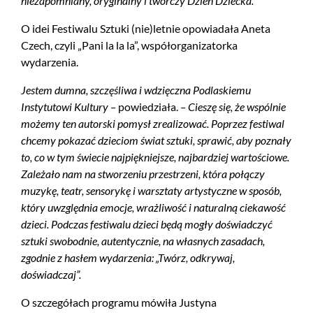
niezapomniany, oryginalny i twórczy Dzień Dziecka.
O idei Festiwalu Sztuki (nie)letnie opowiadała Aneta
Czech, czyli „Pani la la la”, współorganizatorka
wydarzenia.
Jestem dumna, szczęśliwa i wdzięczna Podlaskiemu
Instytutowi Kultury –
powiedziała.
– Cieszę się, że wspólnie
możemy ten autorski pomysł zrealizować. Poprzez festiwal
chcemy pokazać dzieciom świat sztuki, sprawić, aby poznały
to, co w tym świecie najpiękniejsze, najbardziej wartościowe.
Zależało nam na stworzeniu przestrzeni, która połączy
muzykę, teatr, sensorykę i warsztaty artystyczne w sposób,
który uwzględnia emocje, wrażliwość i naturalną ciekawość
dzieci. Podczas festiwalu dzieci będą mogły doświadczyć
sztuki swobodnie, autentycznie, na własnych zasadach,
zgodnie z hasłem wydarzenia: „Twórz, odkrywaj,
doświadczaj”.
O szczegółach programu mówiła Justyna