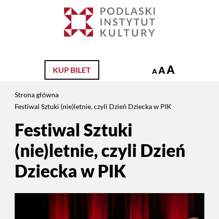
Jesteś
na
Szukaj
stronie:
Festiwal
Sztuki
(nie)letnie,
A
A
KUP BILET
A
czyli
Dzień
Strona główna
Dziecka
Festiwal Sztuki (nie)letnie, czyli Dzień Dziecka w PIK
w
PIK
Festiwal Sztuki
Treść
strony
(nie)letnie, czyli Dzień
Dziecka w PIK