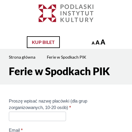
Jesteś
na
Szukaj
stronie:
Ferie
w
Spodkach
A
A
KUP BILET
A
PIK
Strona główna
Ferie w Spodkach PIK
Ferie w Spodkach PIK
Treść
strony
Proszę wpisać nazwę placówki (dla grup
FERIE
zorganizowanych, 10-20 osób)
*
2022
Email
*