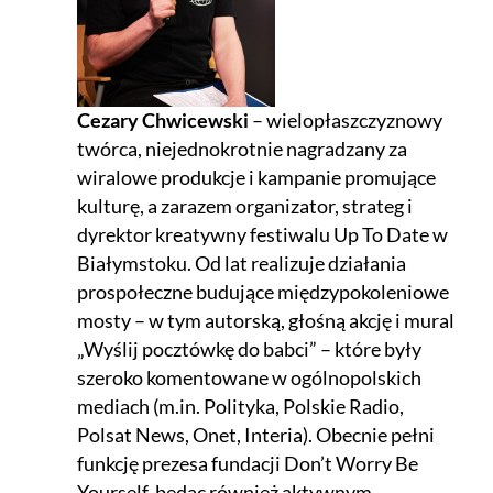
Cezary Chwicewski
– wielopłaszczyznowy
twórca, niejednokrotnie nagradzany za
wiralowe produkcje i kampanie promujące
kulturę, a zarazem organizator, strateg i
dyrektor kreatywny festiwalu Up To Date w
Białymstoku. Od lat realizuje działania
prospołeczne budujące międzypokoleniowe
mosty – w tym autorską, głośną akcję i mural
„Wyślij pocztówkę do babci” – które były
szeroko komentowane w ogólnopolskich
mediach (m.in. Polityka, Polskie Radio,
Polsat News, Onet, Interia). Obecnie pełni
funkcję prezesa fundacji Don’t Worry Be
Yourself, będąc również aktywnym