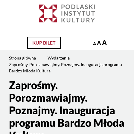
Jesteś
na
Szukaj
stronie:
Zaprośmy.
Porozmawiajmy.
Poznajmy.
A
A
KUP BILET
A
Inauguracja
programu
Strona główna
Wydarzenia
Bardzo
Zaprośmy. Porozmawiajmy. Poznajmy. Inauguracja programu
Młoda
Bardzo Młoda Kultura
Kultura
Zaprośmy.
Porozmawiajmy.
Poznajmy. Inauguracja
programu Bardzo Młoda