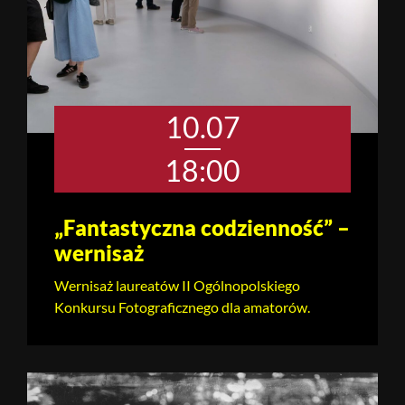
10.07
18:00
„Fantastyczna codzienność” –
wernisaż
Wernisaż laureatów II Ogólnopolskiego
Konkursu Fotograficznego dla amatorów.