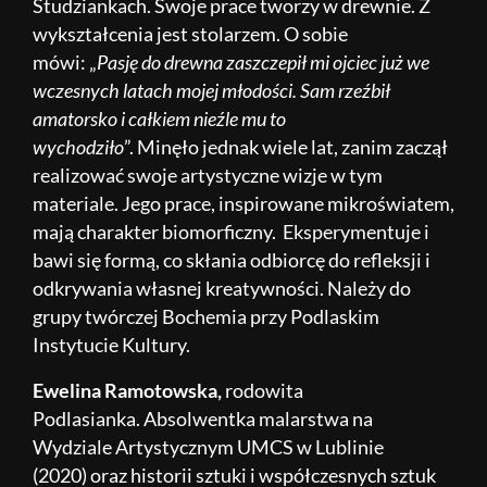
Studziankach. Swoje prace tworzy w drewnie. Z
wykształcenia jest stolarzem. O sobie
mówi: „
Pasję do drewna zaszczepił mi ojciec już we
wczesnych latach mojej młodości. Sam rzeźbił
amatorsko i całkiem nieźle mu to
wychodziło
”. Minęło jednak wiele lat, zanim zaczął
realizować swoje artystyczne wizje w tym
materiale. Jego prace, inspirowane mikroświatem,
mają charakter biomorficzny. Eksperymentuje i
bawi się formą, co skłania odbiorcę do refleksji i
odkrywania własnej kreatywności. Należy do
grupy twórczej Bochemia przy Podlaskim
Instytucie Kultury.
Ewelina Ramotowska,
rodowita
Podlasianka. Absolwentka malarstwa na
Wydziale Artystycznym UMCS w Lublinie
(2020) oraz historii sztuki i współczesnych sztuk