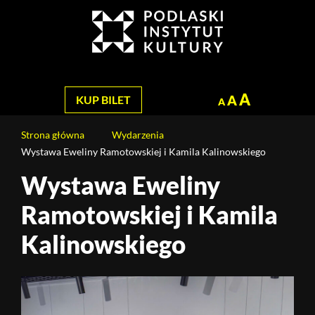
Jesteś
na
Szukaj
stronie:
Wystawa
Eweliny
Ramotowskiej
A
A
KUP BILET
A
i
Kamila
Strona główna
Wydarzenia
Kalinowskiego
Wystawa Eweliny Ramotowskiej i Kamila Kalinowskiego
Wystawa Eweliny
Ramotowskiej i Kamila
Kalinowskiego