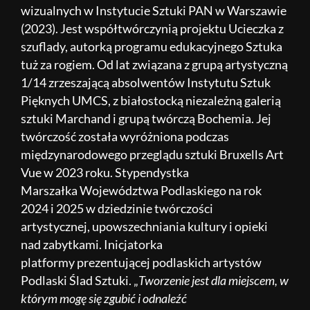
wizualnych w Instytucie Sztuki PAN w Warszawie
(2023). Jest współtwórczynią projektu Ucieczka z
szuflady, autorką programu edukacyjnego Sztuka
tuż za rogiem. Od lat związana z grupą artystyczną
1/14 zrzeszającą absolwentów Instytutu Sztuk
Pięknych UMCS, z białostocką niezależną galerią
sztuki Marchand i grupą twórczą Bochemia. Jej
twórczość została wyróżniona podczas
międzynarodowego przeglądu sztuki Bruxells Art
Vue w 2023 roku. Stypendystka
Marszałka Województwa Podlaskiego na rok
2024 i 2025 w dziedzinie twórczości
artystycznej, upowszechniania kultury i opieki
nad zabytkami. Inicjatorka
platformy prezentującej podlaskich artystów
Podlaski Ślad Sztuki. „
Tworzenie jest dla miejscem, w
którym mogę się zgubić i odnaleźć