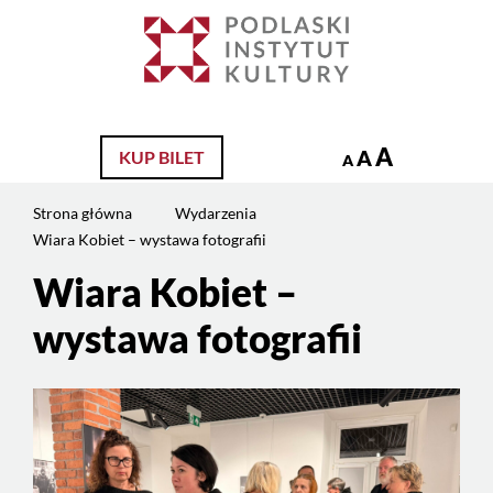
Jesteś
na
Szukaj
stronie:
Wiara
Kobiet
–
A
A
KUP BILET
A
wystawa
fotografii
Strona główna
Wydarzenia
Wiara Kobiet – wystawa fotografii
Wiara Kobiet –
wystawa fotografii