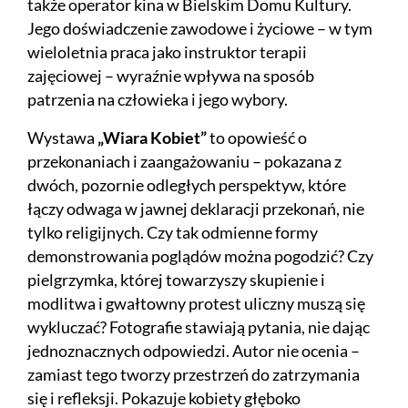
także operator kina w Bielskim Domu Kultury.
Jego doświadczenie zawodowe i życiowe – w tym
wieloletnia praca jako instruktor terapii
zajęciowej – wyraźnie wpływa na sposób
patrzenia na człowieka i jego wybory.
Wystawa
„Wiara Kobiet”
to opowieść o
przekonaniach i zaangażowaniu – pokazana z
dwóch, pozornie odległych perspektyw, które
łączy odwaga w jawnej deklaracji przekonań, nie
tylko religijnych. Czy tak odmienne formy
demonstro­wania poglądów można pogodzić? Czy
pielgrzymka, której towarzyszy skupienie i
modlitwa i gwałtowny protest uliczny muszą się
wykluczać? Fotografie stawiają pytania, nie dając
jednoznacznych odpowiedzi. Autor nie ocenia –
zamiast tego tworzy przestrzeń do zatrzymania
się i refleksji. Pokazuje kobiety głęboko