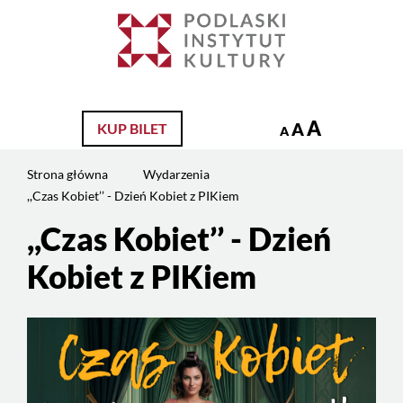
Jesteś
na
Szukaj
stronie:
,,Czas
Kobiet’’
–
A
A
KUP BILET
A
Dzień
Kobiet
Strona główna
Wydarzenia
z
,,Czas Kobiet’’ - Dzień Kobiet z PIKiem
PIKiem
,,Czas Kobiet’’ - Dzień
Kobiet z PIKiem