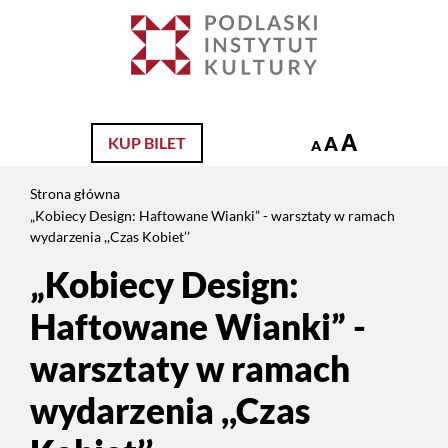
Jesteś
na
Szukaj
stronie:
„Kobiecy
Design:
Haftowane
A
A
KUP BILET
A
Wianki”
–
Strona główna
warsztaty
„Kobiecy Design: Haftowane Wianki” - warsztaty w ramach
w
wydarzenia ,,Czas Kobiet’’
ramach
„Kobiecy Design:
Treść
wydarzenia
strony
,,Czas
Haftowane Wianki” -
Kobiet’’
warsztaty w ramach
wydarzenia ,,Czas