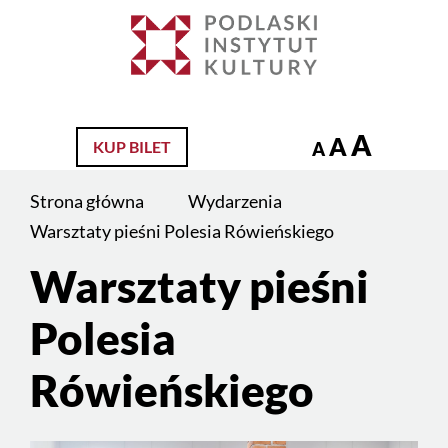
Jesteś
na
Szukaj
stronie:
Warsztaty
pieśni
A
A
KUP BILET
A
Polesia
Rówieńskiego
Strona główna
Wydarzenia
Warsztaty pieśni Polesia Rówieńskiego
Warsztaty pieśni
Polesia
Rówieńskiego