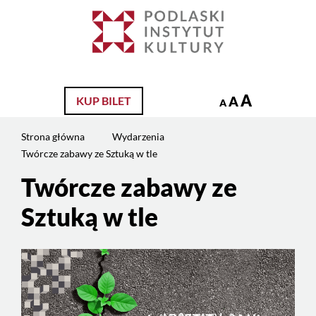
Jesteś
na
Szukaj
stronie:
Twórcze
zabawy
ze
A
A
KUP BILET
A
Sztuką
w
Strona główna
Wydarzenia
tle
Twórcze zabawy ze Sztuką w tle
Twórcze zabawy ze
Sztuką w tle