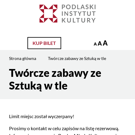
Jesteś
na
Szukaj
stronie:
Twórcze
zabawy
ze
A
A
KUP BILET
A
Sztuką
w
Strona główna
Twórcze zabawy ze Sztuką w tle
tle
Twórcze zabawy ze
Treść
strony
Sztuką w tle
Limit miejsc został wyczerpany!
Prosimy o kontakt w celu zapisów na listę rezerwową.