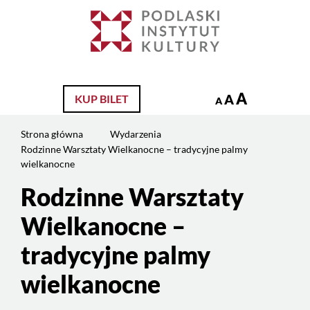
Jesteś
na
Szukaj
stronie:
Rodzinne
Warsztaty
Wielkanocne
A
A
KUP BILET
A
–
tradycyjne
Strona główna
Wydarzenia
palmy
Rodzinne Warsztaty Wielkanocne – tradycyjne palmy
wielkanocne
wielkanocne
Rodzinne Warsztaty
Wielkanocne –
tradycyjne palmy
wielkanocne