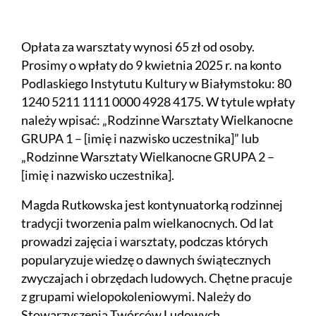
Opłata za warsztaty wynosi 65 zł od osoby.
Prosimy o wpłaty do 9 kwietnia 2025 r. na konto
Podlaskiego Instytutu Kultury w Białymstoku: 80
1240 5211 1111 0000 4928 4175. W tytule wpłaty
należy wpisać: „Rodzinne Warsztaty Wielkanocne
GRUPA 1 – [imię i nazwisko uczestnika]” lub
„Rodzinne Warsztaty Wielkanocne GRUPA 2 –
[imię i nazwisko uczestnika].
Magda Rutkowska jest kontynuatorką rodzinnej
tradycji tworzenia palm wielkanocnych. Od lat
prowadzi zajęcia i warsztaty, podczas których
popularyzuje wiedzę o dawnych świątecznych
zwyczajach i obrzędach ludowych. Chętne pracuje
z grupami wielopokoleniowymi. Należy do
Stowarzyszenia Twórców Ludowych.