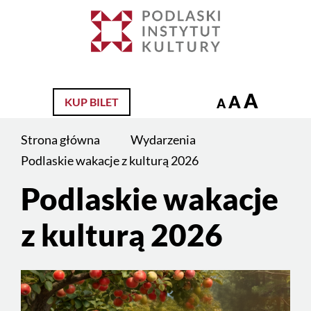
Jesteś
na
Szukaj
stronie:
Podlaskie
wakacje
A
A
KUP BILET
A
z
kulturą
Strona główna
Wydarzenia
2026
Podlaskie wakacje z kulturą 2026
Podlaskie wakacje
z kulturą 2026