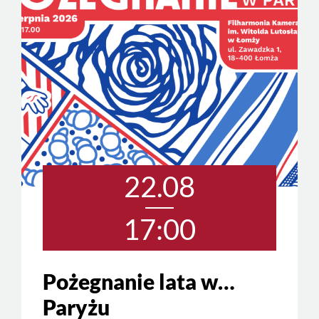
22.08
17:00
Pożegnanie lata w…
Paryżu