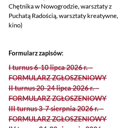
Chętnika w Nowogrodzie, warsztaty z
Puchatą Radością, warsztaty kreatywne,
kino)
Formularz zapisów:
I turnus 6-10 lipca 2026 r. –
FORMULARZ ZGŁOSZENIOWY
II turnus 20-24 lipca 2026 r. –
FORMULARZ ZGŁOSZENIOWY
III turnus 3-7 sierpnia 2026 r. –
FORMULARZ ZGŁOSZENIOWY