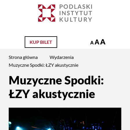
Jesteś
na
Szukaj
stronie:
Muzyczne
Spodki:
A
A
KUP BILET
ŁZY
A
akustycznie
Strona główna
Wydarzenia
Muzyczne Spodki: ŁZY akustycznie
Muzyczne Spodki:
ŁZY akustycznie