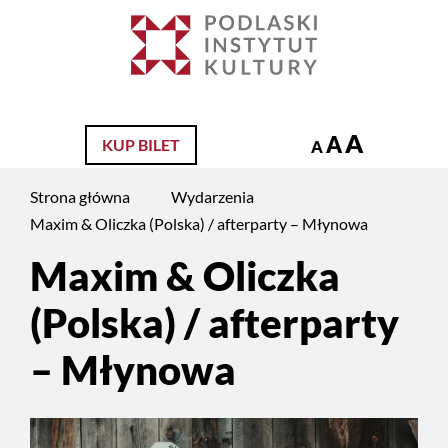
Jesteś
na
Szukaj
stronie:
Maxim
&
A
A
KUP BILET
Oliczka
A
(Polska)
Strona główna
Wydarzenia
/
Maxim & Oliczka (Polska) / afterparty – Młynowa
afterparty
–
Maxim & Oliczka
Młynowa
(Polska) / afterparty
– Młynowa