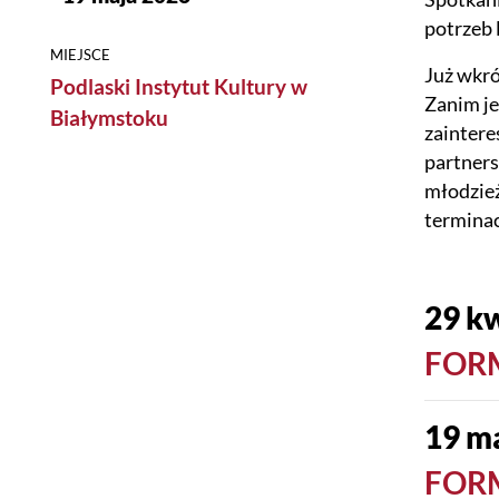
potrzeb 
MIEJSCE
Już wkró
Podlaski Instytut Kultury w
Zanim je
Białymstoku
zaintere
partners
młodzież
termina
29 kw
FOR
19 ma
FOR