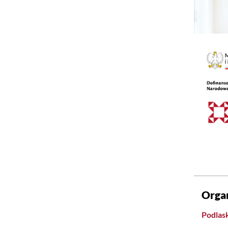
Orga
Podlask