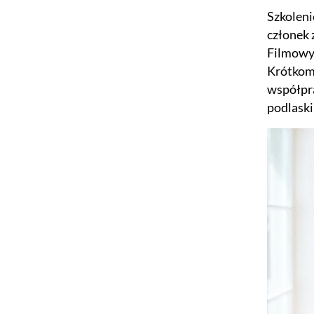
Szkoleni
członek 
Filmowy
Krótkome
współpra
podlask