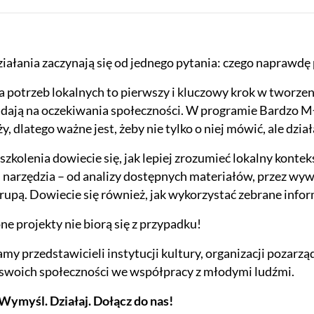
iałania zaczynają się od jednego pytania: czego naprawdę
 potrzeb lokalnych to pierwszy i kluczowy krok w tworzeni
ają na oczekiwania społeczności. W programie Bardzo Mł
, dlatego ważne jest, żeby nie tylko o niej mówić, ale dział
szkolenia dowiecie się, jak lepiej zrozumieć lokalny kont
 narzędzia – od analizy dostępnych materiałów, przez wyw
grupą. Dowiecie się również, jak wykorzystać zebrane info
one projekty nie biorą się z przypadku!
my przedstawicieli instytucji kultury, organizacji pozarzą
 swoich społeczności we współpracy z młodymi ludźmi.
Wymyśl. Działaj. Dołącz do nas!