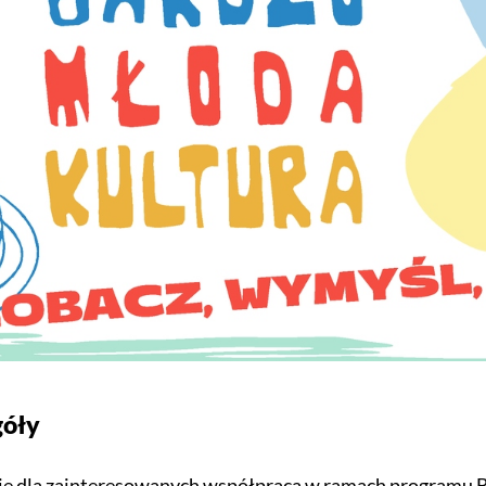
góły
e dla zainteresowanych współpracą w ramach programu Ba