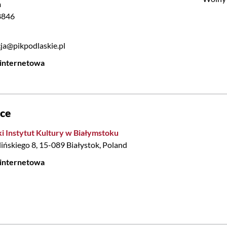
n
8846
ja@pikpodlaskie.pl
 internetowa
sce
i Instytut Kultury w Białymstoku
lińskiego 8, 15-089 Białystok, Poland
 internetowa