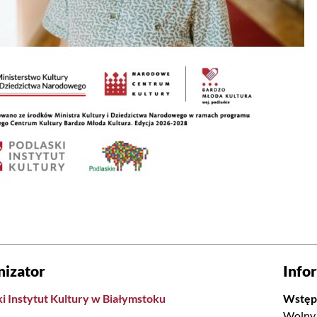
nizator
Info
i Instytut Kultury w Białymstoku
Wstęp
Wolny 