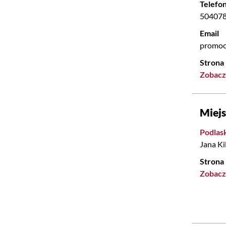
Telefo
50407
Email
promoc
Strona
Zobacz
Miej
Podlask
Jana Ki
Strona
Zobacz