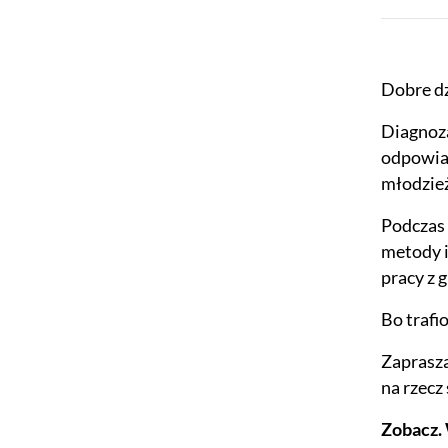
Dobre dz
Diagnoza
odpowiad
młodzieży
Podczas 
metody i
pracy z 
Bo trafi
Zaprasza
na rzecz
Zobacz. 