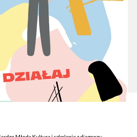
rdzo Młoda Kultura i szkolenie z diagnozy