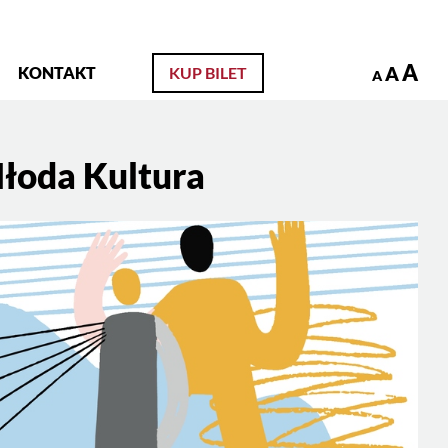
zukaj
A
A
KONTAKT
KUP BILET
A
Młoda Kultura