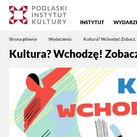
Menu
INSTYTUT
WYDARZ
główne
Jesteś
Strona główna
Wydarzenia
Kultura? Wchodzę! Zobacz, 
na
stronie:
Kultura? Wchodzę! Zobacz
Kultura?
Wchodzę!
Zobacz,
wymyśl,
działaj
–
Bardzo
Młoda
Kultura