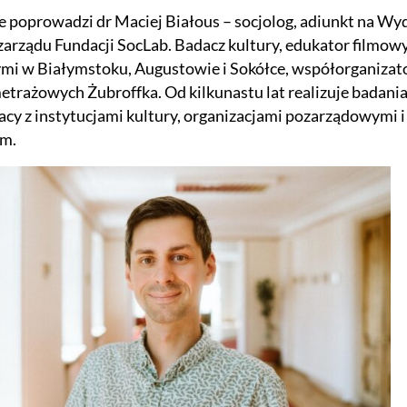
e poprowadzi dr Maciej Białous – socjolog, adiunkt na Wy
zarządu Fundacji SocLab. Badacz kultury, edukator filmo
mi w Białymstoku, Augustowie i Sokółce, współorganiza
trażowych Żubroffka. Od kilkunastu lat realizuje badania
cy z instytucjami kultury, organizacjami pozarządowymi
im.