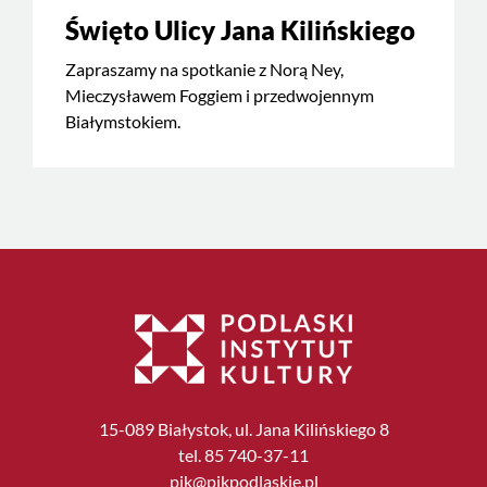
Święto Ulicy Jana Kilińskiego
Zapraszamy na spotkanie z Norą Ney,
Mieczysławem Foggiem i przedwojennym
Białymstokiem.
15-089 Białystok, ul. Jana Kilińskiego 8
tel. 85 740-37-11
pik@pikpodlaskie.pl