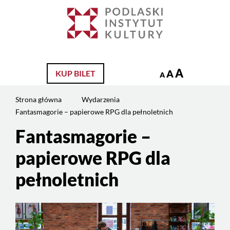
Jesteś
na
Szukaj
stronie:
Fantasmagorie
–
papierowe
A
A
KUP BILET
A
RPG
dla
Strona główna
Wydarzenia
pełnoletnich
Fantasmagorie – papierowe RPG dla pełnoletnich
Fantasmagorie –
papierowe RPG dla
pełnoletnich