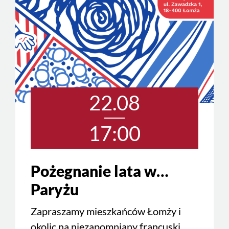
22.08
17:00
Pożegnanie lata w…
Paryżu
Zapraszamy mieszkańców Łomży i
okolic na niezapomniany francuski