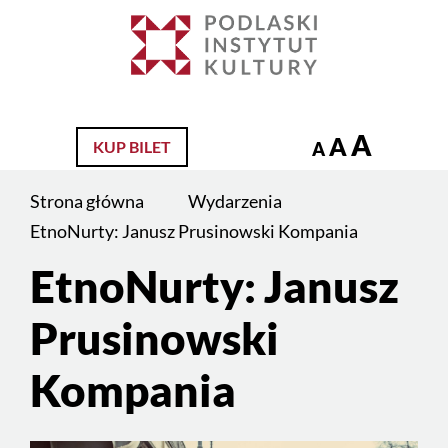
Jesteś
na
Szukaj
stronie:
EtnoNurty:
Janusz
A
A
KUP BILET
A
Prusinowski
Kompania
Strona główna
Wydarzenia
EtnoNurty: Janusz Prusinowski Kompania
EtnoNurty: Janusz
Prusinowski
Kompania