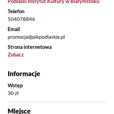
Podlaski Instytut Kultury w Białymstoku
Telefon
504078846
Email
promocja@pikpodlaskie.pl
Strona internetowa
Zobacz
Informacje
Wstęp
30 zł
Miejsce