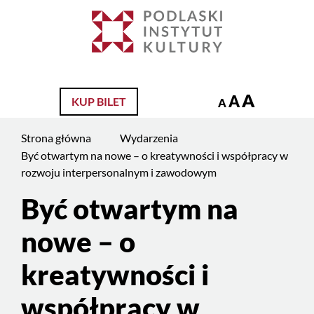
Jesteś
na
Szukaj
stronie:
Być
otwartym
A
A
KUP BILET
na
A
nowe
Strona główna
Wydarzenia
–
Być otwartym na nowe – o kreatywności i współpracy w
o
rozwoju interpersonalnym i zawodowym
kreatywności
i
Być otwartym na
współpracy
nowe – o
w
rozwoju
kreatywności i
interpersonalnym
i
współpracy w
zawodowym