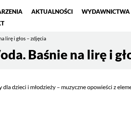
RZENIA
AKTUALNOŚCI
WYDAWNICTWA
S
KT
lirę i głos – zdjęcia
a. Baśnie na lirę i gło
 dla dzieci i młodzieży – muzyczne opowieści z el