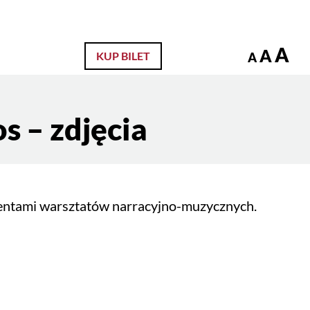
zukaj
A
A
KUP BILET
A
s – zdjęcia
ementami warsztatów narracyjno-muzycznych.