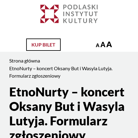
Jesteś
na
Szukaj
stronie:
EtnoNurty
–
A
A
KUP BILET
koncert
A
Oksany
Strona główna
But
EtnoNurty – koncert Oksany But i Wasyla Lutyja.
i
Formularz zgłoszeniowy
Wasyla
Lutyja.
EtnoNurty – koncert
Treść
Formularz
strony
Oksany But i Wasyla
zgłoszeniowy
Lutyja. Formularz
zgłoszeniowy